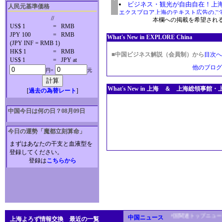
ビジネス・観光が自由自在！上
人民元基準価格
//
本欄への掲載を希望され
US$ 1
=
RMB
JPY 100
=
RMB
What's New in EXPLORE China
(JPY INF = RMB 1)
HK$ 1
=
RMB
■中国ビジネス解説（会員制）から
目次へ
US$ 1
=
JPY at
他のブログ
円=
元
What's New in 上海 ＆ 上海総領
[
過去の為替レート
]
中国今日は何の日？08月09日
今日の運勢「魔都立刻算命」
まずはあなたの干支と血液型を
登録してください。
登録は
こちらから
◇時事速報・中国関連トップニュー
中国ニュース
上海よろず情報交換 最近の一覧