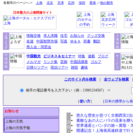
各都市のページへ⇒
上海
北京
天津
広州
深圳
香港
／
他の都市
日本最大の上海関連サイト
上
情報交換
求人求職
住宅
お知らせ
グッズ交換
上
海
海
よ
友達
中国智慧市場
写真
Ｍ＆Ａ
辞書
翻訳
情
ろ
県人会・同窓会
報
ず
中
中国観光
ビジネス＆セミナー
特集
連載
ブログ
サ
国
｜
メルマガ
リンク集
芸能
中国語講座
ゴルフ
情
ビ
報
日帰りツアー
宿泊ツアー
雑技
趣味
ス
このサイト内を検索
｜
全ウェブを検索
相手の電話番号を入力下さい（例：13901234567） ⇒
［
使い方
］ ［
日本の携帯から発
お知らせ
悠久な歴史が息づく古都西安2泊
素敵なあの人にバラの花束を贈
上海の天気
注
世界遺産とパンダの旅～黄龍・九
目
上海の天気予報
開通記念！上海発高速鉄道で行
！