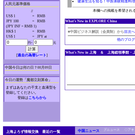
健康生活を知る！中医体験精進料
人民元基準価格
本欄への掲載を希望され
//
US$ 1
=
RMB
JPY 100
=
RMB
What's New in EXPLORE China
(JPY INF = RMB 1)
HK$ 1
=
RMB
■中国ビジネス解説（会員制）から
目次へ
US$ 1
=
JPY at
他のブログ
円=
元
What's New in 上海 ＆ 上海総領
[
過去の為替レート
]
中国今日は何の日？08月09日
今日の運勢「魔都立刻算命」
まずはあなたの干支と血液型を
登録してください。
登録は
こちらから
◇時事速報・中国関連トップニュース ◇アキュ
中国ニュース
上海よろず情報交換 最近の一覧