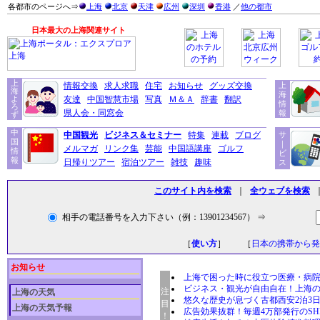
各都市のページへ⇒
上海
北京
天津
広州
深圳
香港
／
他の都市
日本最大の上海関連サイト
上
情報交換
求人求職
住宅
お知らせ
グッズ交換
上
海
海
よ
友達
中国智慧市場
写真
Ｍ＆Ａ
辞書
翻訳
情
ろ
県人会・同窓会
報
ず
中
中国観光
ビジネス＆セミナー
特集
連載
ブログ
サ
国
｜
メルマガ
リンク集
芸能
中国語講座
ゴルフ
情
ビ
報
日帰りツアー
宿泊ツアー
雑技
趣味
ス
このサイト内を検索
｜
全ウェブを検索
相手の電話番号を入力下さい（例：13901234567） ⇒
［
使い方
］ ［
日本の携帯から発
お知らせ
上海で困った時に役立つ医療・病
ビジネス・観光が自由自在！上海
注
上海の天気
悠久な歴史が息づく古都西安2泊3
目
上海の天気予報
広告効果抜群！毎週4万部発行のSH
！